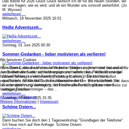
Das Beste für 2026 Glück Glück wünsch ich dir für die neuen Stunden, wo
wir uns fragen, wie es wird, und ob ein Wunder uns sinnvoll weiterführt. (Jo
M. Wysser)
weiterlesen ...
Mittwoch, 19 November 2025 16:01
Heiße Adventszeit...
weiterlesen ...
Sonntag, 01 Juni 2025 00:30
Sommer-Gedanken - lieber motivieren als verlieren!
Wir benutzen Cookies
Ein Thema, das die letzten Jahre immer stärker zugenommen hat und von
Wir nutzen Cookies auf unserer Website. Einige von ihnen sind essenziell für
viele übersehen oder schlichtweg ignoriert worden ist: Fachkräftemangel.
den Betrieb der Seite, während andere uns helfen, diese Website und die
Aktuell fehlen in vielen Kernbranchen, vor allem in Deutschland,
Nutzererfahrung zu verbessern (Tracking Cookies). Sie können selbst
qualifizierte Arbeitskräfte. In Fachbereiche der IT – wie im Vertrieb, der
entscheiden, ob Sie die Cookies zulassen möchten. Bitte beachten Sie, dass
Kundengewinnung/-betreuung. Im Nachwuchsbereich gibt es immer
bei einer Ablehnung womöglich nicht mehr alle Funktionalitäten der Seite zur
weniger Berufseinsteiger – das…
Verfügung stehen.
weiterlesen ...
Akzeptieren
Ablehnen
Sonntag, 30 März 2025 15:35
Weitere Informationen
|
Impressum
Schöne Ostern...
Dann buchen Sie doch den 1 Tagesworkshop "Grundlagen der Telefonie".
Ich freue mich auf Ihre Anfrage. Schöne Ostern.
weiterlesen ...