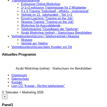
Trainingsprogramme
Exklusiver Online-Workshop
2+1=3 exklusive Trainingstage für 2 Mitarbeiter
4 x 4 Training "Individuell - effektiv - motivierend"
Vertrieb im 21. Jahrhundert - Teil 1+2
Einzel-Coaching "Training on the Job"
Akquise-Training "Training on the Job"
Workshop für Auszubildende
Telefontraining "Grundlagen der Telefonie"
Azubi Workshop (online) - Startschuss Berufsleben
Vertriebsunterstützung | Telefonvertrieb | Akquise
Akquise
Vertrieb am Telefon
Vertriebsunterstützung beim Kunden vor Ort
Aktuelles Programm
Azubi Workshop (online) - Startschuss ins Berufsleben
Impressum
Datenschutz
Kontakt
Lern CD "Knigge - Richtig telefonieren"
© Telesales + Marketing 2026
×
Panel1