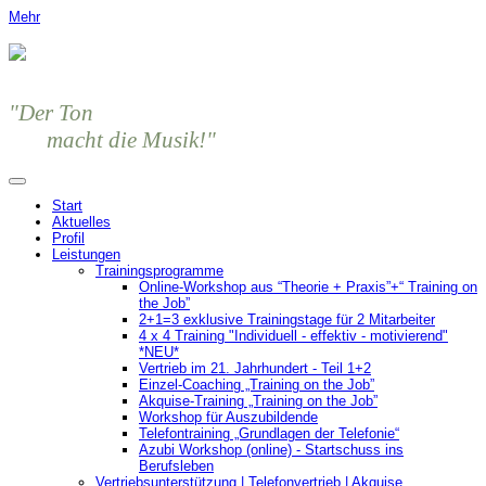
Mehr
"Der Ton
macht die Musik!"
Start
Aktuelles
Profil
Leistungen
Trainingsprogramme
Online-Workshop aus “Theorie + Praxis”+“ Training on
the Job”
2+1=3 exklusive Trainingstage für 2 Mitarbeiter
4 x 4 Training "Individuell - effektiv - motivierend"
*NEU*
Vertrieb im 21. Jahrhundert - Teil 1+2
Einzel-Coaching „Training on the Job”
Akquise-Training „Training on the Job”
Workshop für Auszubildende
Telefontraining „Grundlagen der Telefonie“
Azubi Workshop (online) - Startschuss ins
Berufsleben
Vertriebsunterstützung | Telefonvertrieb | Akquise