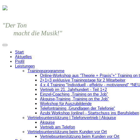
"Der Ton
macht die Musik!"
Start
Aktuelles
Profil
Leistungen
Trainingsprogramme
Online-Workshop aus “Theorie + Praxis”+“ Training on 
2+1=3 exklusive Trainingstage für 2 Mitarbeiter
4 x 4 Training "Individuell - effektiv - motivierend" *NE
Vertrieb im 21. Jahrhundert - Teil 1+2
Einzel-Coaching „Training on the Job”
Akquise-Training „Training on the Job”
Workshop für Auszubildende
Telefontraining „Grundlagen der Telefonie“
Azubi Workshop (online) - Startschuss ins Berufsleben
Vertriebsunterstützung | Telefonvertrieb | Akquise
Akquise
Vertrieb am Telefon
Vertriebsunterstützung beim Kunden vor Ort
Vertriebsunterstützung beim Kunden vor Ort