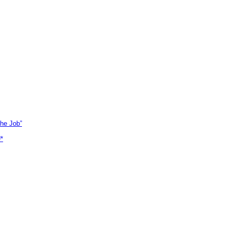
the Job”
U*