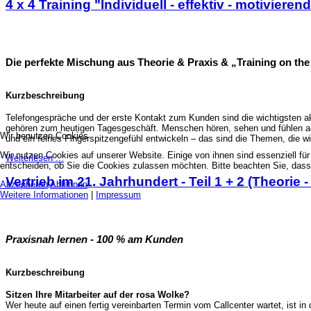
4 x 4 Training "Individuell - effektiv - motivieren
Die perfekte Mischung aus Theorie & Praxis & „Training on the
Kurzbeschreibung
Telefongespräche und der erste Kontakt zum Kunden sind die wichtigsten ak
gehören zum heutigen Tagesgeschäft. Menschen hören, sehen und fühlen au
Wir benutzen Cookies
und ein feines Fingerspitzengefühl entwickeln – das sind die Themen, die w
Wir nutzen Cookies auf unserer Website. Einige von ihnen sind essenziell fü
Weiterlesen ...
entscheiden, ob Sie die Cookies zulassen möchten. Bitte beachten Sie, dass 
Vertrieb im 21. Jahrhundert - Teil 1 + 2 (Theorie 
Akzeptieren
Ablehnen
Weitere Informationen
|
Impressum
Praxisnah lernen - 100 % am Kunden
Kurzbeschreibung
Sitzen Ihre Mitarbeiter auf der rosa Wolke?
Wer heute auf einen fertig vereinbarten Termin vom Callcenter wartet, ist i