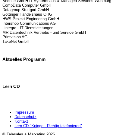
Bechtle GmbH IT-Systemhaus & Managed Services Würzburg
CompData Computer GmbH
Datagroup Stuttgart GmbH
Gottinger Handelshaus OHG
HWS Projekt-Engineering GmbH
Intershop Communications AG
Lintegra - IT-Dienstleistungen
MR Datentechnik Vertriebs - und Service GmbH
Printvision AG
TakeNet GmbH
Aktuelles Programm
Lern CD
Impressum
Datenschutz
Kontakt
Lern CD "Knigge - Richtig telefonieren"
© Telesales + Marketing 2026