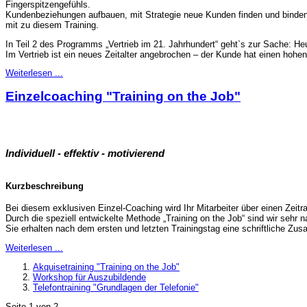
Fingerspitzengefühls.
Kundenbeziehungen aufbauen, mit Strategie neue Kunden finden und binden i
mit zu diesem Training.
In Teil 2 des Programms „Vertrieb im 21. Jahrhundert“ geht`s zur Sache: He
Im Vertrieb ist ein neues Zeitalter angebrochen – der Kunde hat einen hoh
Weiterlesen ...
Einzelcoaching "Training on the Job"
Individuell - effektiv - motivierend
Kurzbeschreibung
Bei diesem exklusiven Einzel-Coaching wird Ihr Mitarbeiter über einen Zeit
Durch die speziell entwickelte Methode „Training on the Job“ sind wir sehr 
Sie erhalten nach dem ersten und letzten Trainingstag eine schriftliche Zu
Weiterlesen ...
Akquisetraining "Training on the Job"
Workshop für Auszubildende
Telefontraining "Grundlagen der Telefonie"
Seite 1 von 2