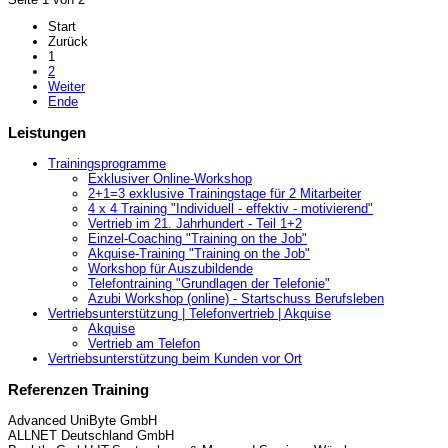
Start
Zurück
1
2
Weiter
Ende
Leistungen
Trainingsprogramme
Exklusiver Online-Workshop
2+1=3 exklusive Trainingstage für 2 Mitarbeiter
4 x 4 Training "Individuell - effektiv - motivierend"
Vertrieb im 21. Jahrhundert - Teil 1+2
Einzel-Coaching "Training on the Job"
Akquise-Training "Training on the Job"
Workshop für Auszubildende
Telefontraining "Grundlagen der Telefonie"
Azubi Workshop (online) - Startschuss Berufsleben
Vertriebsunterstützung | Telefonvertrieb | Akquise
Akquise
Vertrieb am Telefon
Vertriebsunterstützung beim Kunden vor Ort
Referenzen Training
Advanced UniByte GmbH
ALLNET Deutschland GmbH