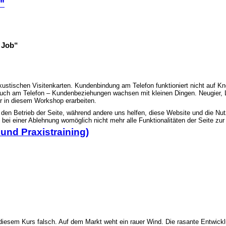
d"
 Job“
ustischen Visitenkarten. Kundenbindung am Telefon funktioniert nicht auf K
ch am Telefon – Kundenbeziehungen wachsen mit kleinen Dingen. Neugier, Lus
ir in diesem Workshop erarbeiten.
r den Betrieb der Seite, während andere uns helfen, diese Website und die Nu
bei einer Ablehnung womöglich nicht mehr alle Funktionalitäten der Seite zur
- und Praxistraining)
n diesem Kurs falsch. Auf dem Markt weht ein rauer Wind. Die rasante Entwickl