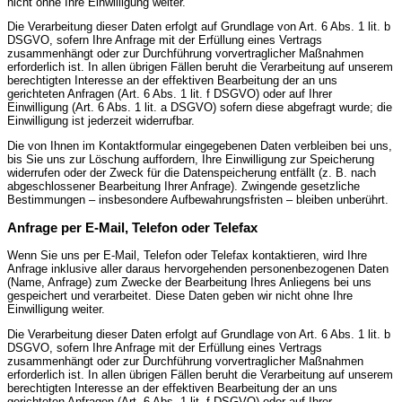
nicht ohne Ihre Einwilligung weiter.
Die Verarbeitung dieser Daten erfolgt auf Grundlage von Art. 6 Abs. 1 lit. b
DSGVO, sofern Ihre Anfrage mit der Erfüllung eines Vertrags
zusammenhängt oder zur Durchführung vorvertraglicher Maßnahmen
erforderlich ist. In allen übrigen Fällen beruht die Verarbeitung auf unserem
berechtigten Interesse an der effektiven Bearbeitung der an uns
gerichteten Anfragen (Art. 6 Abs. 1 lit. f DSGVO) oder auf Ihrer
Einwilligung (Art. 6 Abs. 1 lit. a DSGVO) sofern diese abgefragt wurde; die
Einwilligung ist jederzeit widerrufbar.
Die von Ihnen im Kontaktformular eingegebenen Daten verbleiben bei uns,
bis Sie uns zur Löschung auffordern, Ihre Einwilligung zur Speicherung
widerrufen oder der Zweck für die Datenspeicherung entfällt (z. B. nach
abgeschlossener Bearbeitung Ihrer Anfrage). Zwingende gesetzliche
Bestimmungen – insbesondere Aufbewahrungsfristen – bleiben unberührt.
Anfrage per E-Mail, Telefon oder Telefax
Wenn Sie uns per E-Mail, Telefon oder Telefax kontaktieren, wird Ihre
Anfrage inklusive aller daraus hervorgehenden personenbezogenen Daten
(Name, Anfrage) zum Zwecke der Bearbeitung Ihres Anliegens bei uns
gespeichert und verarbeitet. Diese Daten geben wir nicht ohne Ihre
Einwilligung weiter.
Die Verarbeitung dieser Daten erfolgt auf Grundlage von Art. 6 Abs. 1 lit. b
DSGVO, sofern Ihre Anfrage mit der Erfüllung eines Vertrags
zusammenhängt oder zur Durchführung vorvertraglicher Maßnahmen
erforderlich ist. In allen übrigen Fällen beruht die Verarbeitung auf unserem
berechtigten Interesse an der effektiven Bearbeitung der an uns
gerichteten Anfragen (Art. 6 Abs. 1 lit. f DSGVO) oder auf Ihrer