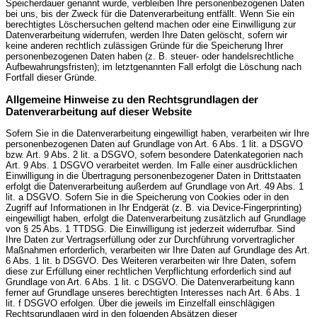
Speicherdauer genannt wurde, verbleiben Ihre personenbezogenen Daten
bei uns, bis der Zweck für die Datenverarbeitung entfällt. Wenn Sie ein
berechtigtes Löschersuchen geltend machen oder eine Einwilligung zur
Datenverarbeitung widerrufen, werden Ihre Daten gelöscht, sofern wir
keine anderen rechtlich zulässigen Gründe für die Speicherung Ihrer
personenbezogenen Daten haben (z. B. steuer- oder handelsrechtliche
Aufbewahrungsfristen); im letztgenannten Fall erfolgt die Löschung nach
Fortfall dieser Gründe.
Allgemeine Hinweise zu den Rechtsgrundlagen der
Datenverarbeitung auf dieser Website
Sofern Sie in die Datenverarbeitung eingewilligt haben, verarbeiten wir Ihre
personenbezogenen Daten auf Grundlage von Art. 6 Abs. 1 lit. a DSGVO
bzw. Art. 9 Abs. 2 lit. a DSGVO, sofern besondere Datenkategorien nach
Art. 9 Abs. 1 DSGVO verarbeitet werden. Im Falle einer ausdrücklichen
Einwilligung in die Übertragung personenbezogener Daten in Drittstaaten
erfolgt die Datenverarbeitung außerdem auf Grundlage von Art. 49 Abs. 1
lit. a DSGVO. Sofern Sie in die Speicherung von Cookies oder in den
Zugriff auf Informationen in Ihr Endgerät (z. B. via Device-Fingerprinting)
eingewilligt haben, erfolgt die Datenverarbeitung zusätzlich auf Grundlage
von § 25 Abs. 1 TTDSG. Die Einwilligung ist jederzeit widerrufbar. Sind
Ihre Daten zur Vertragserfüllung oder zur Durchführung vorvertraglicher
Maßnahmen erforderlich, verarbeiten wir Ihre Daten auf Grundlage des Art.
6 Abs. 1 lit. b DSGVO. Des Weiteren verarbeiten wir Ihre Daten, sofern
diese zur Erfüllung einer rechtlichen Verpflichtung erforderlich sind auf
Grundlage von Art. 6 Abs. 1 lit. c DSGVO. Die Datenverarbeitung kann
ferner auf Grundlage unseres berechtigten Interesses nach Art. 6 Abs. 1
lit. f DSGVO erfolgen. Über die jeweils im Einzelfall einschlägigen
Rechtsgrundlagen wird in den folgenden Absätzen dieser