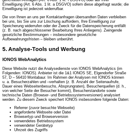
Einwilligung (Art. 6 Abs. 1 lit. a DSGVO) sofern diese abgefragt wurde; die
Einwilligung ist jederzeit widerrufbar.
Die von Ihnen an uns per Kontaktanfragen übersandten Daten verbleiben
bei uns, bis Sie uns zur Löschung auffordern, Ihre Einwilligung zur
Speicherung widerrufen oder der Zweck für die Datenspeicherung entfällt
(z. B. nach abgeschlossener Bearbeitung Ihres Anliegens). Zwingende
gesetzliche Bestimmungen – insbesondere gesetzliche
Aufbewahrungsfristen – bleiben unberührt.
5. Analyse-Tools und Werbung
IONOS WebAnalytics
Diese Website nutzt die Analysedienste von IONOS WebAnalytics (im
Folgenden: IONOS). Anbieter ist die 1&1 IONOS SE, Elgendorfer Straße
57, D – 56410 Montabaur. Im Rahmen der Analysen mit IONOS können
u. a. Besucherzahlen und –verhalten (z. B. Anzahl der Seitenaufrufe,
Dauer eines Webseitenbesuchs, Absprungraten), Besucherquellen (d. h.,
von welcher Seite der Besucher kommt), Besucherstandorte sowie
technische Daten (Browser- und Betriebssystemversionen) analysiert
werden. Zu diesem Zweck speichert IONOS insbesondere folgende Daten:
Referrer (zuvor besuchte Webseite)
angeforderte Webseite oder Datei
Browsertyp und Browserversion
verwendetes Betriebssystem
verwendeter Gerätetyp
Uhrzeit des Zugriffs