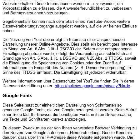
Website erhalten. Diese Informationen werden u. a. verwendet, um
Videostatistiken zu erfassen, die Anwenderfreundlichkeit zu verbessern
und Betrugsversuchen vorzubeugen.
Gegebenenfalls können nach dem Start eines YouTube-Videos weitere
Datenverarbeitungsvorgänge ausgelöst werden, auf die wir keinen Einfluss
haben.
Die Nutzung von YouTube erfolgt im Interesse einer ansprechenden
Darstellung unserer Online-Angebote. Dies stellt ein berechtigtes Interesse
im Sinne von Art. 6 Abs. 1 lit. f DSGVO dar. Sofern eine entsprechende
Einwilligung abgefragt wurde, erfolgt die Verarbeitung ausschließlich auf
Grundlage von Art. 6 Abs. 1 lit. a DSGVO und § 25 Abs. 1 TTDSG, soweit
die Einwilligung die Speicherung von Cookies oder den Zugriff auf
Informationen im Endgerät des Nutzers (z. B. Device-Fingerprinting) im
Sinne des TTDSG umfasst. Die Einwilligung ist jederzeit widerrufbar.
Weitere Informationen über Datenschutz bei YouTube finden Sie in deren
Datenschutzerklärung unter:
https://policies.google.com/privacy?hl=de
.
Google Fonts
Diese Seite nutzt zur einheitlichen Darstellung von Schriftarten so
genannte Google Fonts, die von Google bereitgestellt werden. Beim Aufruf
einer Seite lädt Ihr Browser die benötigten Fonts in ihren Browsercache,
um Texte und Schriftarten korrekt anzuzeigen.
Zu diesem Zweck muss der von Ihnen verwendete Browser Verbindung zu
den Servern von Google aufnehmen. Hierdurch erlangt Google Kenntnis
darüber, dass über Ihre IP-Adresse diese Website aufgerufen wurde. Die