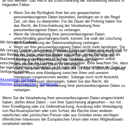
an uns wenden. Das Recht auf Einschränkung der Verarbeitung besteht in
folgenden Fällen:
Wenn Sie die Richtigkeit Ihrer bei uns gespeicherten
personenbezogenen Daten bestreiten, benötigen wir in der Regel
Zeit, um dies zu überprüfen. Für die Dauer der Prüfung haben Sie
das Recht, die Einschränkung der Verarbeitung Ihrer
personenbezogenen Daten zu verlangen.
Wenn die Verarbeitung Ihrer personenbezogenen Daten
unrechtmäßig geschah/geschieht, können Sie statt der Löschung
Wir benutzen Cookies
die Einschränkung der Datenverarbeitung verlangen.
Wenn wir Ihre personenbezogenen Daten nicht mehr benötigen, Sie
Wir nutzen Cookies auf unserer Website. Einige von ihnen sind essenziell für
sie jedoch zur Ausübung, Verteidigung oder Geltendmachung von
den Betrieb der Seite, während andere uns helfen, diese Website und die
Rechtsansprüchen benötigen, haben Sie das Recht, statt der
Nutzererfahrung zu verbessern (Tracking Cookies). Sie können selbst
Löschung die Einschränkung der Verarbeitung Ihrer
entscheiden, ob Sie die Cookies zulassen möchten. Bitte beachten Sie, dass
personenbezogenen Daten zu verlangen.
bei einer Ablehnung womöglich nicht mehr alle Funktionalitäten der Seite zur
Wenn Sie einen Widerspruch nach Art. 21 Abs. 1 DSGVO eingelegt
Verfügung stehen.
haben, muss eine Abwägung zwischen Ihren und unseren
Interessen vorgenommen werden. Solange noch nicht feststeht,
Akzeptieren
Ablehnen
wessen Interessen überwiegen, haben Sie das Recht, die
Weitere Informationen
|
Impressum
Einschränkung der Verarbeitung Ihrer personenbezogenen Daten zu
verlangen.
Wenn Sie die Verarbeitung Ihrer personenbezogenen Daten eingeschränkt
haben, dürfen diese Daten – von ihrer Speicherung abgesehen – nur mit
Ihrer Einwilligung oder zur Geltendmachung, Ausübung oder Verteidigung
von Rechtsansprüchen oder zum Schutz der Rechte einer anderen
natürlichen oder juristischen Person oder aus Gründen eines wichtigen
öffentlichen Interesses der Europäischen Union oder eines Mitgliedstaats
verarbeitet werden.