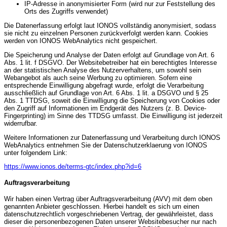
IP-Adresse in anonymisierter Form (wird nur zur Feststellung des
Orts des Zugriffs verwendet)
Die Datenerfassung erfolgt laut IONOS vollständig anonymisiert, sodass
sie nicht zu einzelnen Personen zurückverfolgt werden kann. Cookies
werden von IONOS WebAnalytics nicht gespeichert.
Die Speicherung und Analyse der Daten erfolgt auf Grundlage von Art. 6
Abs. 1 lit. f DSGVO. Der Websitebetreiber hat ein berechtigtes Interesse
an der statistischen Analyse des Nutzerverhaltens, um sowohl sein
Webangebot als auch seine Werbung zu optimieren. Sofern eine
entsprechende Einwilligung abgefragt wurde, erfolgt die Verarbeitung
ausschließlich auf Grundlage von Art. 6 Abs. 1 lit. a DSGVO und § 25
Abs. 1 TTDSG, soweit die Einwilligung die Speicherung von Cookies oder
den Zugriff auf Informationen im Endgerät des Nutzers (z. B. Device-
Fingerprinting) im Sinne des TTDSG umfasst. Die Einwilligung ist jederzeit
widerrufbar.
Weitere Informationen zur Datenerfassung und Verarbeitung durch IONOS
WebAnalytics entnehmen Sie der Datenschutzerklaerung von IONOS
unter folgendem Link:
https://www.ionos.de/terms-gtc/index.php?id=6
Auftragsverarbeitung
Wir haben einen Vertrag über Auftragsverarbeitung (AVV) mit dem oben
genannten Anbieter geschlossen. Hierbei handelt es sich um einen
datenschutzrechtlich vorgeschriebenen Vertrag, der gewährleistet, dass
dieser die personenbezogenen Daten unserer Websitebesucher nur nach