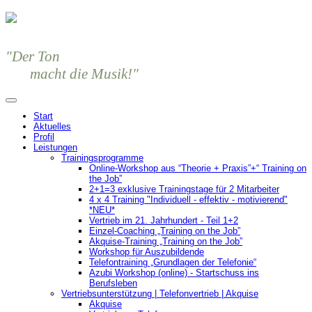
"Der Ton
macht die Musik!"
Start
Aktuelles
Profil
Leistungen
Trainingsprogramme
Online-Workshop aus “Theorie + Praxis”+“ Training on
the Job”
2+1=3 exklusive Trainingstage für 2 Mitarbeiter
4 x 4 Training "Individuell - effektiv - motivierend"
*NEU*
Vertrieb im 21. Jahrhundert - Teil 1+2
Einzel-Coaching „Training on the Job”
Akquise-Training „Training on the Job”
Workshop für Auszubildende
Telefontraining „Grundlagen der Telefonie“
Azubi Workshop (online) - Startschuss ins
Berufsleben
Vertriebsunterstützung | Telefonvertrieb | Akquise
Akquise