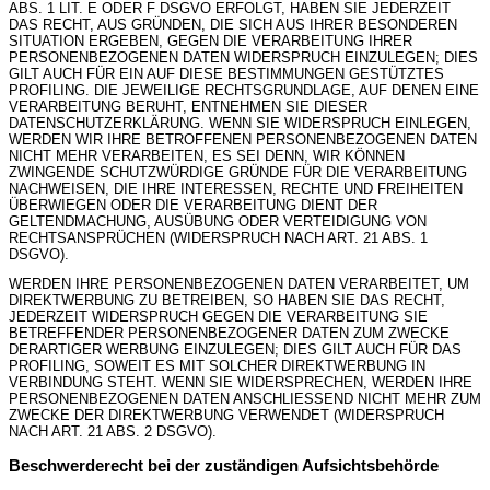
ABS. 1 LIT. E ODER F DSGVO ERFOLGT, HABEN SIE JEDERZEIT
DAS RECHT, AUS GRÜNDEN, DIE SICH AUS IHRER BESONDEREN
SITUATION ERGEBEN, GEGEN DIE VERARBEITUNG IHRER
PERSONENBEZOGENEN DATEN WIDERSPRUCH EINZULEGEN; DIES
GILT AUCH FÜR EIN AUF DIESE BESTIMMUNGEN GESTÜTZTES
PROFILING. DIE JEWEILIGE RECHTSGRUNDLAGE, AUF DENEN EINE
VERARBEITUNG BERUHT, ENTNEHMEN SIE DIESER
DATENSCHUTZERKLÄRUNG. WENN SIE WIDERSPRUCH EINLEGEN,
WERDEN WIR IHRE BETROFFENEN PERSONENBEZOGENEN DATEN
NICHT MEHR VERARBEITEN, ES SEI DENN, WIR KÖNNEN
ZWINGENDE SCHUTZWÜRDIGE GRÜNDE FÜR DIE VERARBEITUNG
NACHWEISEN, DIE IHRE INTERESSEN, RECHTE UND FREIHEITEN
ÜBERWIEGEN ODER DIE VERARBEITUNG DIENT DER
GELTENDMACHUNG, AUSÜBUNG ODER VERTEIDIGUNG VON
RECHTSANSPRÜCHEN (WIDERSPRUCH NACH ART. 21 ABS. 1
DSGVO).
WERDEN IHRE PERSONENBEZOGENEN DATEN VERARBEITET, UM
DIREKTWERBUNG ZU BETREIBEN, SO HABEN SIE DAS RECHT,
JEDERZEIT WIDERSPRUCH GEGEN DIE VERARBEITUNG SIE
BETREFFENDER PERSONENBEZOGENER DATEN ZUM ZWECKE
DERARTIGER WERBUNG EINZULEGEN; DIES GILT AUCH FÜR DAS
PROFILING, SOWEIT ES MIT SOLCHER DIREKTWERBUNG IN
VERBINDUNG STEHT. WENN SIE WIDERSPRECHEN, WERDEN IHRE
PERSONENBEZOGENEN DATEN ANSCHLIESSEND NICHT MEHR ZUM
ZWECKE DER DIREKTWERBUNG VERWENDET (WIDERSPRUCH
NACH ART. 21 ABS. 2 DSGVO).
Beschwerde­recht bei der zuständigen Aufsichts­behörde